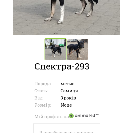
Спектра-293
Порода:
метис
Стать:
Самиця
Вік:
3 років
Розмір:
None
Мій профіль на
Я перебуваю під опікою: