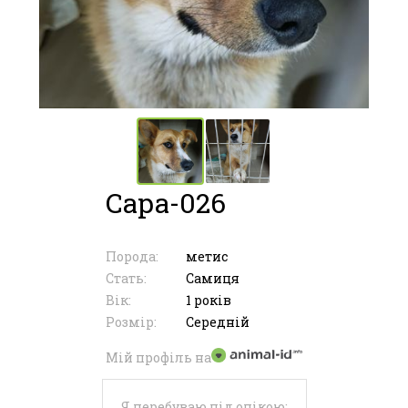
Сара-026
Порода:
метис
Стать:
Самиця
Вік:
1 років
Розмір:
Середній
Мій профіль на
Я перебуваю під опікою: