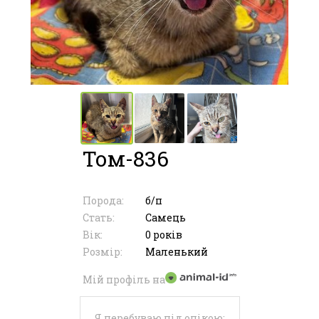
Том-836
Порода:
б/п
Стать:
Самець
Вік:
0 років
Розмір:
Маленький
Мій профіль на
Я перебуваю під опікою: