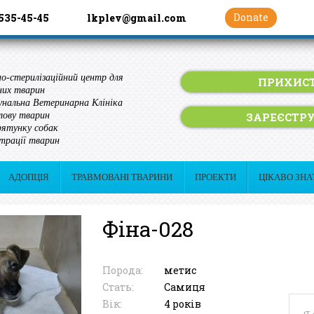
Donate
 535-45-45
lkplev@gmail.com
о-стерилізаційний центр для
ПРИХИСТ
них тварин
нальна Ветеринарна Клініка
ЗАРЕЄСТР
лову тварин
ятунку собак
трації тварин
АДОПЦІЯ
ТРАВМОВАНІ ТВАРИНИ
ПРОЕКТИ
ЦІКАВО ЗНА
Фіна-028
Порода:
метис
Стать:
Самиця
Вік:
4 років