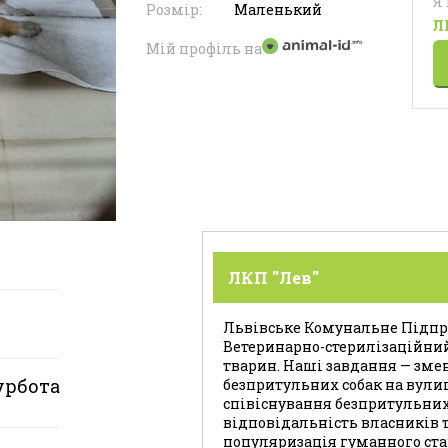
Я
Розмір:
Маленький
Л
Мій профіль на
ЛКП "Лев"
Львівське Комунальне Підпри
Ветеринарно-стерилізаційни
тварин. Наші завдання — зме
урбота
безпритульних собак на вули
співіснування безпритульних
відповідальність власників т
популяризація гуманного ста