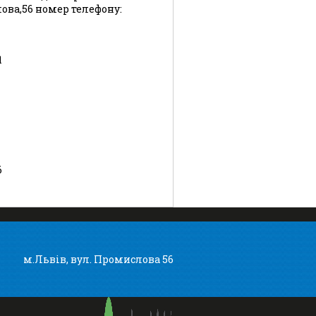
лова,56 номер телефону:
1
6
м.Львів, вул. Промислова 56