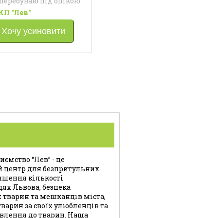
 перебуваю під опікою:
КП "Лев"
Хочу усиновити
ємство “Лев” - це
й центр для безпритульних
ншення кількості
цях Львова, безпека
 тварин та мешканців міста,
варин за своїх улюбленців та
влення до тварин. Наша