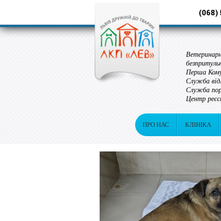
(068)
Ветеринарн
безпритуль
Перша Кому
Служба від
Служба пор
Центр реєс
ПРО НАС
КЛІНІКА