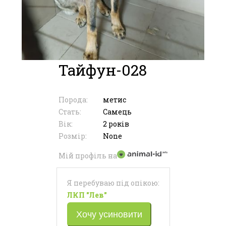
Тайфун-028
Порода:
метис
Стать:
Самець
Вік:
2 років
Розмір:
None
Мій профіль на
Я перебуваю під опікою:
ЛКП "Лев"
Хочу усиновити