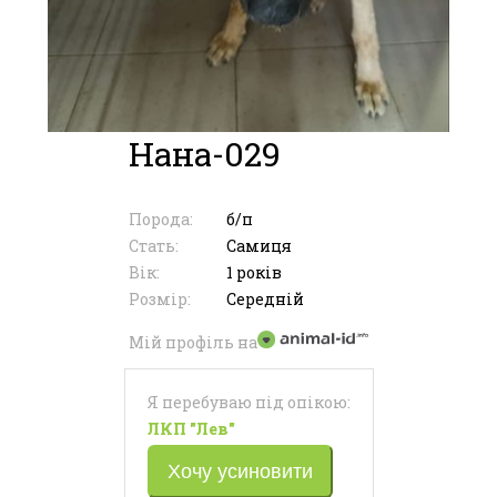
Нана-029
Порода:
б/п
Стать:
Самиця
Вік:
1 років
Розмір:
Середній
Мій профіль на
Я перебуваю під опікою:
ЛКП "Лев"
Хочу усиновити