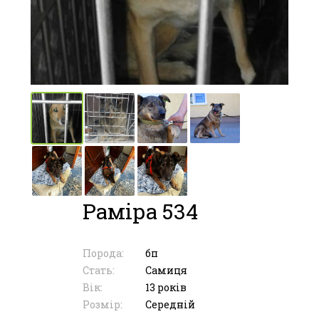
Раміра 534
Порода:
бп
Стать:
Самиця
Вік:
13 років
Розмір:
Середній