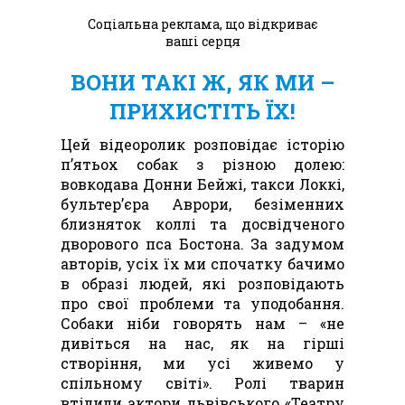
Соціальна реклама, що відкриває
ваші серця
ВОНИ ТАКІ Ж, ЯК МИ –
ПРИХИСТІТЬ ЇХ!
Цей відеоролик розповідає історію
п’ятьох собак з різною долею:
вовкодава Донни Бейжі, такси Локкі,
бультер’єра Аврори, безіменних
близняток коллі та досвідченого
дворового пса Бостона. За задумом
авторів, усіх їх ми спочатку бачимо
в образі людей, які розповідають
про свої проблеми та уподобання.
Собаки ніби говорять нам – «не
дивіться на нас, як на гірші
створіння, ми усі живемо у
спільному світі». Ролі тварин
втілили актори львівського «Театру