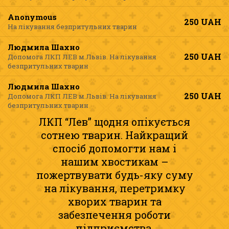
Anonymous
250
UAH
На лікування безпритульних тварин
Людмила Шахно
250
UAH
Допомога ЛКП ЛЕВ м.Львів. На лікування
безпритульних тварин
Людмила Шахно
250
UAH
Допомога ЛКП ЛЕВ м.Львів. На лікування
безпритульних тварин
ЛКП “Лев” щодня опікується
сотнею тварин. Найкращий
спосіб допомогти нам і
нашим хвостикам –
пожертвувати будь-яку суму
на лікування, перетримку
хворих тварин та
забезпечення роботи
підприємства.