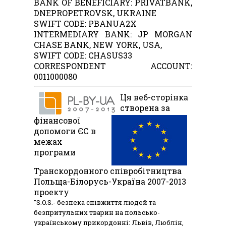
BANK OF BENEFICIARY: PRIVATBANK,
DNEPROPETROVSK, UKRAINE
SWIFT CODE: PBANUA2X
INTERMEDIARY BANK: JP MORGAN
CHASE BANK, NEW YORK, USA,
SWIFT CODE: CHASUS33
CORRESPONDENT ACCOUNT:
0011000080
Ця веб-сторінка
створена за
фінансової
допомоги ЄС в
межах
програми
Транскордонного співробітництва
Польща-Білорусь-Україна 2007-2013
проекту
"S.O.S.- безпека співжиття людей та
безпритульних тварин на польсько-
українському прикордонні: Львів, Люблін,