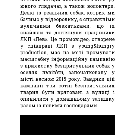
юного глядача», а також волонтери.
Деякі із реальних собак, котрих ми
бачимо у відеоролику, є справжніми
вуличними безхатьками, що їх
знайшли та доглянули працівники
ЛКП «Лев». Це промовідео, створене
у співпраці ЛКП з young&hungry
production, має на меті промувати
масштабну інформаційну кампанію
з прихистку безпритульних собак у
оселях львів’ян, започатковану у
місті весною 2015 року. Завдяки цій
кампанії три сотні безпритульних
тварин були врятовані з вулиці і
опинилися у домашньому затишку
разом із новими господарями