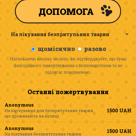
щомісячно
разово
Натискаючи кнопку оплати, ви підтверджуєте, що сума
благодійного пожертвування є безповоротною та не
підлягає поверненню.
Останні пожертвування
Anonymous
1500
UAH
На харчування для безпритульних тварин,
що проживають на вулиці
Anonymous
1500
UAH
На лікування безпритульних тварин