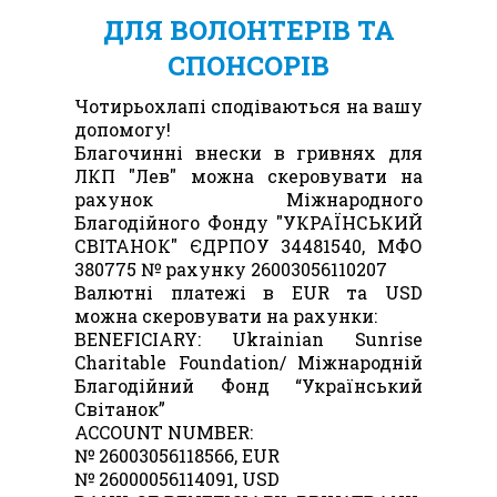
ДЛЯ ВОЛОНТЕРІВ ТА
СПОНСОРІВ
Чотирьохлапі сподіваються на вашу
допомогу!
Благочинні внески в гривнях для
ЛКП "Лев" можна скеровувати на
рахунок Міжнародного
Благодійного Фонду "УКРАЇНСЬКИЙ
СВІТАНОК" ЄДРПОУ 34481540, МФО
380775 № рахунку 26003056110207
Валютні платежі в ЕUR та USD
можна скеровувати на рахунки:
BENEFICIARY: Ukrainian Sunrise
Charitable Foundation/ Міжнародній
Благодійний Фонд “Український
Світанок”
ACCOUNT NUMBER:
№ 26003056118566, ЕUR
№ 26000056114091, USD