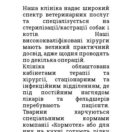
Наша клініка надає широкий
спектр ветеринарних послуг
та спеціалізується на
стерилізації/кастрації собак і
котів. Наші
висококваліфіковані хірурги
мають великий практичний
досвід, адже щодня проводять
по декілька операцій.
Клініка облаштована
кабінетами терапії та
хірургії, стаціонарним та
інфекційним відділенням, де
під постійним наглядом
лікарів та фельдшерів
перебувають пацієнти.
Тварини харчуються
спеціальними кормами
компанії «Кормотех» або для
них на кухні готують рідку