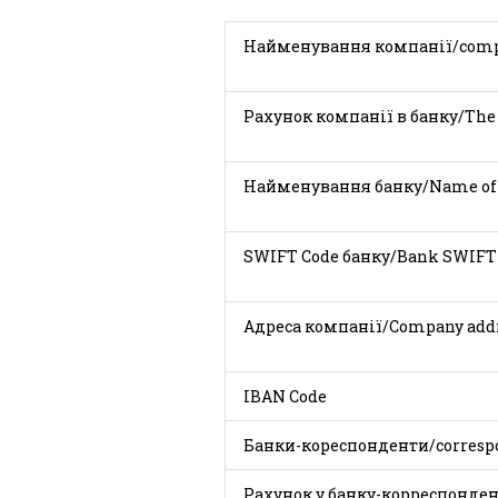
Найменування комп
Рахунок компанії в банку/The 
Найменування банку
SWIFT Code банку
Адреса компанії
IBAN
Банки-кореспонденти/corresp
Рахунок у банку-корреспондент