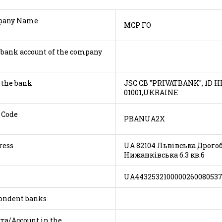
анії/company Name
МСР ГО
bank account of the company
/Name of the bank
JSC CB "PRIVATBANK", 1D 
01001,UKRAINE
/Bank SWIFT Code
PBANUA2X
/Company address
UA 82104 Львівська Дрого
Нижанківська б.3 кв.6
 Code
UA4432532100000260080537
ondent banks
а/Account in the