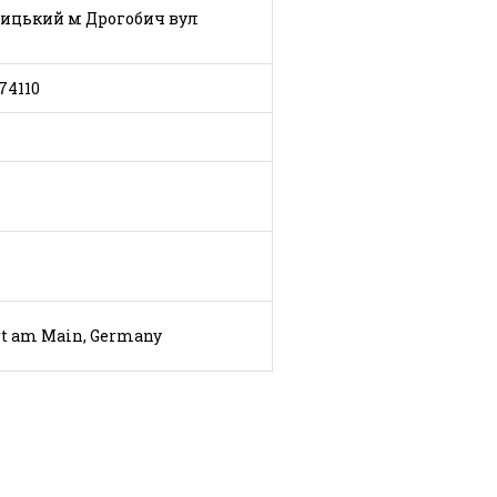
бицький м Дрогобич вул
74110
t am Main, Germany