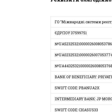
ГО "Міжнародні системи реєст
ЄДРПОУ 37599751
№UA523253210000026008053786
№UA023253210000026007053774
№UA443253210000026008053768
BANK OF BENEFICIARY: PRIVA
SWIFT CODE: PBANUA2X
INTERMEDIARY BANK: JP MORG
SWIFT CODE: CHASUS33