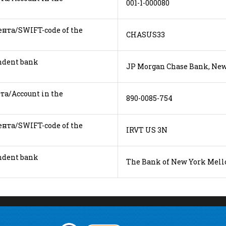
001-1-000080
нта/SWIFT-code of the
CHASUS33
correspondent bank
JP Morgan Chase Bank, New
а/Account in the
890-0085-754
нта/SWIFT-code of the
IRVT US 3N
correspondent bank
The Bank of New York Mell