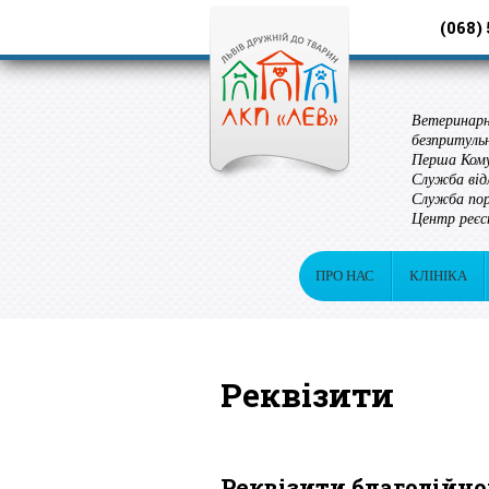
(068)
Ветеринарн
безпритуль
Перша Кому
Служба від
Служба пор
Центр реєс
ПРО НАС
КЛІНІКА
Реквізити
Реквізити благодійн