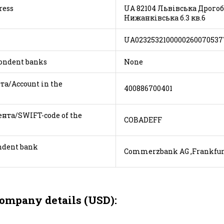
Company address
UA 82104 Львівська Дрого
Нижанківська б.3 кв.6
 Code
UA0232532100000260070537
ondent banks
None
а/Account in the
400886700401
нта/SWIFT-code of the
COBADEFF
correspondent bank
Commerzbank AG ,Frankfur
mpany details (USD):