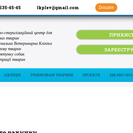
Donate
 535-45-45
lkplev@gmail.com
о-стерилізаційний центр для
ПРИХИСТ
них тварин
нальна Ветеринарна Клініка
ЗАРЕЄСТР
лову тварин
ятунку собак
трації тварин
АДОПЦІЯ
ТРАВМОВАНІ ТВАРИНИ
ПРОЕКТИ
ЦІКАВО ЗНА
ого рахунку