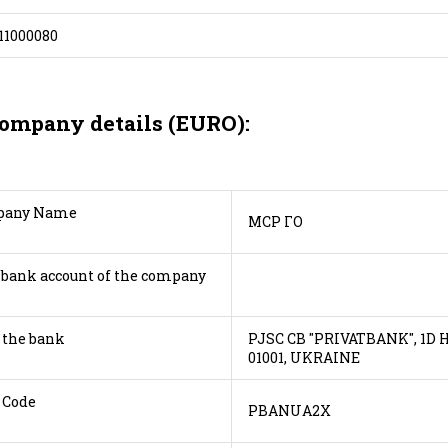
1000080
ompany details (EURO):
анії/company Name
МСР ГО
 bank account of the company
/Name of the bank
PJSC CB "PRIVATBANK", 1D
01001, UKRAINE
/Bank SWIFT Code
PBANUA2X