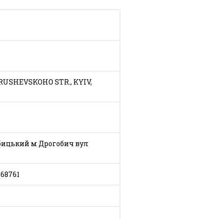
HRUSHEVSKOHO STR., KYIV,
бицький м Дрогобич вул
68761