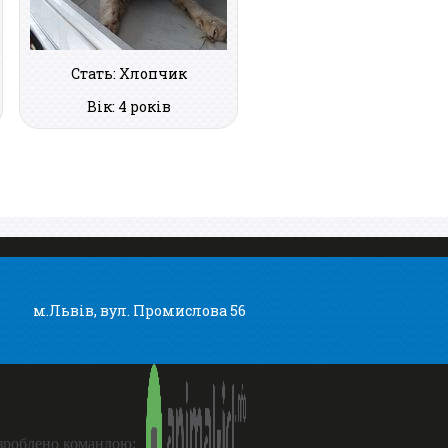
Стать: Хлопчик
Вік: 4 років
м.Львів, вул. Промислова 56
зроблено командою: