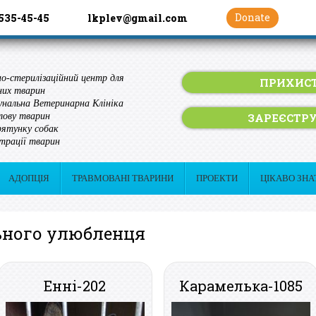
Donate
 535-45-45
lkplev@gmail.com
о-стерилізаційний центр для
ПРИХИСТ
них тварин
нальна Ветеринарна Клініка
ЗАРЕЄСТР
лову тварин
ятунку собак
трації тварин
АДОПЦІЯ
ТРАВМОВАНІ ТВАРИНИ
ПРОЕКТИ
ЦІКАВО ЗНА
льного улюбленця
Енні-202
Карамелька-1085