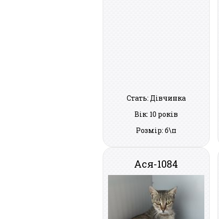
Стать: Дівчинка
Вік: 10 років
Розмір: б\п
Ася-1084