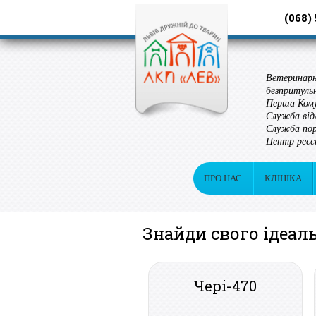
(068)
Ветеринарн
безпритуль
Перша Кому
Служба від
Служба пор
Центр реєс
ПРО НАС
КЛІНІКА
Знайди свого ідеа
Чері-470