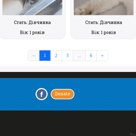
Стать: Дівчинка
Стать: Дівчинка
Вік: 1 років
Вік: 1 років
«
1
2
3
...
6
»
Donate
Ро