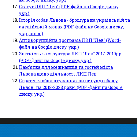
Статут ЛКП "Лев" (PDF-файл на Google диску,
укр.)
Історія собак Львова - брошура на українській та
англійській мовах (PDF-файл на Google диску,
укр., англ.)
Антикорупційна програма ЛКП "Лев" (Word-
файл на Google диску, укр.)
Звітність та структура ЛКП "Лев" 2017-2019рр.
(PDF -файл на Google диску, укр.)
Пам’ятка для мешканців та гостей міста
Львова щодо діяльності ЛКП Лев.
Стратегія облаштування зон вигулу собак у
Львові на 2018-2023 роки. (PDF -файл на Google
диску, укр.)