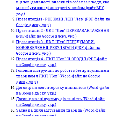
відповідальності власників собак за шкоду, яка
може бути заподіяна третім особам (сайт ВРУ,
укр.)
Презентація1 - РІК ЗМІН ЛКП "Лев" (PDF-файл на
Google диску, укр.)
Презентація2 - ЛКП "Лев" ПЕРЕЗАВАНТАЖЕННЯ
(PDF-файл на Google диску, укр.)
Презентація3 - ЛКП "Лев" ПЕРЕДУМОВИ-
НОВОВВЕДЕННЯ-РЕЗУЛЬТАТИ (PDF-файл на
Google диску, укр.)
Презентація4 - ЛКП "Лев" СЬОГОДНІ (PDF-файл
на Google диску, укр.)
Головна інструкція по роботі з безпритульними
тваринами ЛКП "Лев" (Word-файл на Google
диску, укр.)
Договір на волонтерську діяльність (Word-файл
на Google диску, укр.)
Договір на опікунську діяльність (Word-файл
на Google диску, укр.)
Заява на прилаштування тварини (Word-файл
на Google диску, укр.)