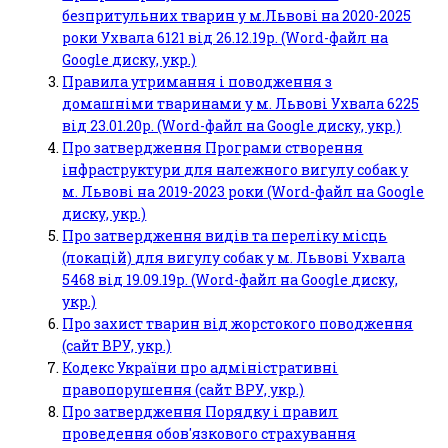
безпритульних тварин у м.Львові на 2020-2025
роки Ухвала 6121 від 26.12.19р. (Word-файл на
Google диску, укр.)
Правила утримання і поводження з
домашніми тваринами у м. Львові Ухвала 6225
від 23.01.20р. (Word-файл на Google диску, укр.)
Про затвердження Програми створення
інфраструктури для належного вигулу собак у
м. Львові на 2019-2023 роки (Word-файл на Google
диску, укр.)
Про затвердження видів та переліку місць
(локацій) для вигулу собак у м. Львові Ухвала
5468 від 19.09.19р. (Word-файл на Google диску,
укр.)
Про захист тварин від жорстокого поводження
(сайт ВРУ, укр.)
Кодекс України про адміністративні
правопорушення (сайт ВРУ, укр.)
Про затвердження Порядку і правил
проведення обов'язкового страхування