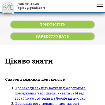
(068) 535-45-45
lkplev@gmail.com
ПРИХИСТІТЬ
ЗАРЕЄСТРУВАТИ
Цікаво знати
Список важливих документів
Про заходи захисту котів від жорстокого
поводження у м. Львові Ухвала 3714 від
31.07.14р. (Word-файл на Google диску, укр.)
Програма регулювання чисельності