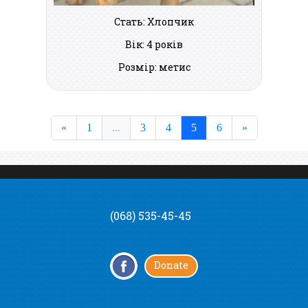
Стать: Хлопчик
Вік: 4 років
Розмір: метис
«
1
...
3
4
5
6
»
(068) 535-45-45
Donate