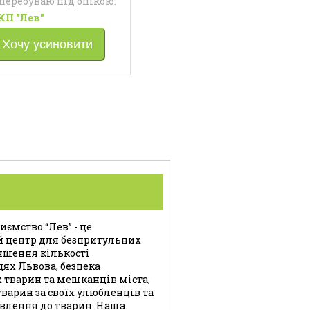
 перебуваю під опікою:
КП "Лев"
Хочу усиновити
ємство “Лев” - це
й центр для безпритульних
ншення кількості
цях Львова, безпека
 тварин та мешканців міста,
варин за своїх улюбленців та
влення до тварин. Наша