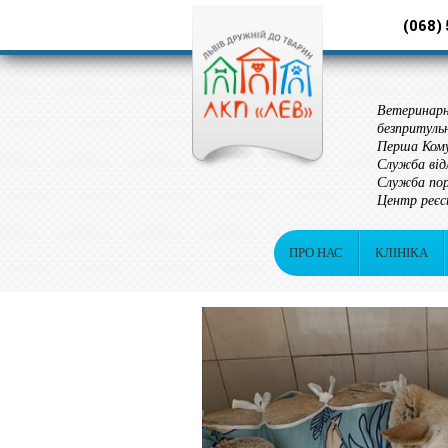
(068)
Ветеринарн
безпритуль
Перша Кому
Служба від
Служба пор
Центр реєс
ПРО НАС
КЛІНІКА