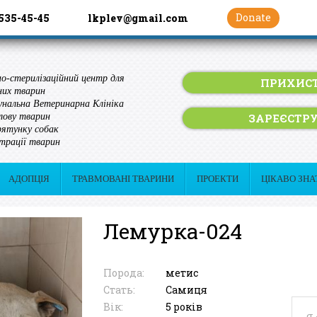
Donate
 535-45-45
lkplev@gmail.com
о-стерилізаційний центр для
ПРИХИСТ
них тварин
нальна Ветеринарна Клініка
ЗАРЕЄСТР
лову тварин
ятунку собак
трації тварин
АДОПЦІЯ
ТРАВМОВАНІ ТВАРИНИ
ПРОЕКТИ
ЦІКАВО ЗНА
Лемурка-024
Порода:
метис
Стать:
Самиця
Вік:
5 років