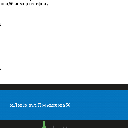
лова,56 номер телефону:
1
6
м.Львів, вул. Промислова 56