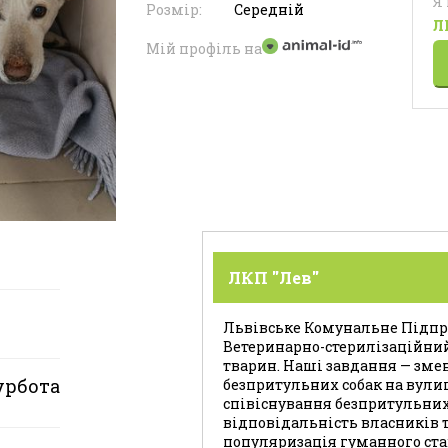
Я
Розмір:
Середній
Л
Мій профіль на
ЛКП "Лев"
Львівське Комунальне Підпри
Ветеринарно-стерилізаційни
тварин. Наші завдання — зме
урбота
безпритульних собак на вули
співіснування безпритульних
відповідальність власників т
популяризація гуманного ста