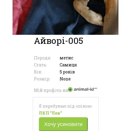
Айворі-005
Порода:
метис
Стать:
Самиця
Вік:
5 років
Розмір:
None
Мій профіль на
Я перебуваю під опікою:
ЛКП "Лев"
Хочу усиновити