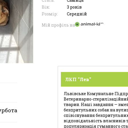
Стать:
Самиця
Вік:
3 років
Розмір:
Середній
Мій профіль на
ЛКП "Лев"
Львівське Комунальне Підпри
Ветеринарно-стерилізаційни
тварин. Наші завдання — зме
урбота
безпритульних собак на вули
співіснування безпритульних
відповідальність власників т
популяризація гуманного ста