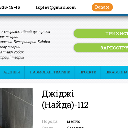
Donate
 535-45-45
lkplev@gmail.com
о-стерилізаційний центр для
ПРИХИСТ
них тварин
нальна Ветеринарна Клініка
ЗАРЕЄСТР
лову тварин
ятунку собак
трації тварин
АДОПЦІЯ
ТРАВМОВАНІ ТВАРИНИ
ПРОЕКТИ
ЦІКАВО ЗНА
Джіджі
(Найда)-112
Порода:
метис