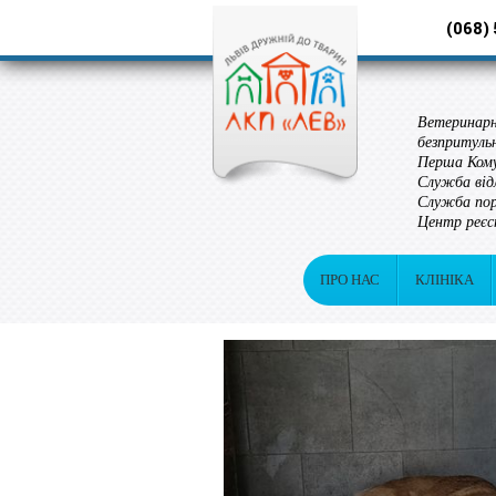
(068)
Ветеринарн
безпритуль
Перша Кому
Служба від
Служба пор
Центр реєс
ПРО НАС
КЛІНІКА