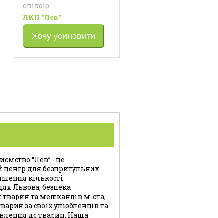
опікою:
ЛКП "Лев"
Хочу усиновити
ємство “Лев” - це
й центр для безпритульних
ншення кількості
цях Львова, безпека
 тварин та мешканців міста,
варин за своїх улюбленців та
влення до тварин. Наша