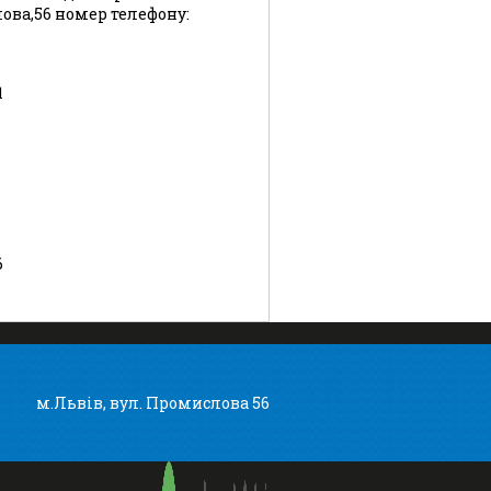
лова,56 номер телефону:
1
6
м.Львів, вул. Промислова 56