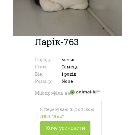
Ларік-763
Порода:
метис
Стать:
Самець
Вік:
1 років
Розмір:
None
Мій профіль на
Я перебуваю під опікою:
ЛКП "Лев"
Хочу усиновити