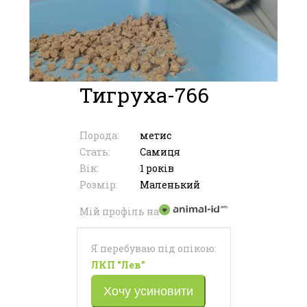
Тигруха-766
Порода:
метис
Стать:
Самиця
Вік:
1 років
Розмір:
Маленький
Мій профіль на
Я перебуваю під опікою:
ЛКП "Лев"
Хочу усиновити