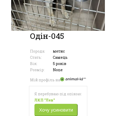
Одін-045
Порода:
метис
Стать:
Самець
Вік:
5 років
Розмір:
None
Мій профіль на
Я перебуваю під опікою:
ЛКП "Лев"
Хочу усиновити