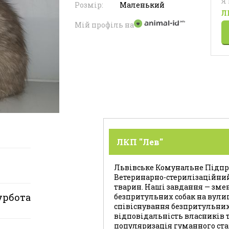
Я
Розмір:
Маленький
Л
Мій профіль на
ЛКП "Лев"
Львівське Комунальне Підпри
Ветеринарно-стерилізаційни
тварин. Наші завдання — зме
урбота
безпритульних собак на вули
співіснування безпритульних
відповідальність власників т
популяризація гуманного ста