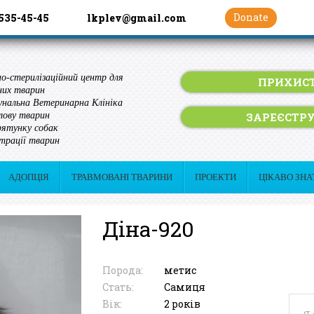
Donate
 535-45-45
lkplev@gmail.com
о-стерилізаційний центр для
ПРИХИСТ
них тварин
нальна Ветеринарна Клініка
ЗАРЕЄСТР
лову тварин
ятунку собак
трації тварин
АДОПЦІЯ
ТРАВМОВАНІ ТВАРИНИ
ПРОЕКТИ
ЦІКАВО ЗНА
Діна-920
Порода:
метис
Стать:
Самиця
Вік:
2 років