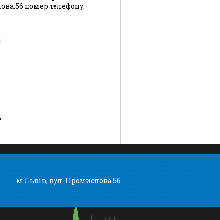
лова,56 номер телефону:
1
6
м.Львів, вул. Промислова 56