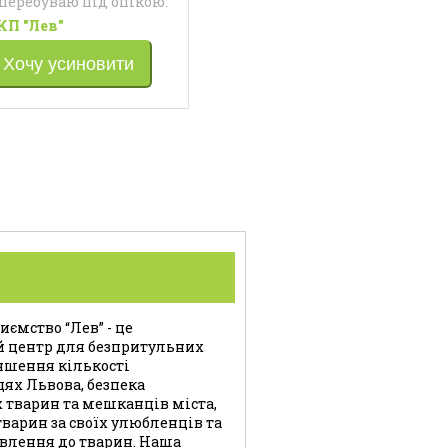
 перебуваю під опікою:
КП "Лев"
Хочу усиновити
ємство “Лев” - це
й центр для безпритульних
ншення кількості
цях Львова, безпека
 тварин та мешканців міста,
варин за своїх улюбленців та
влення до тварин. Наша