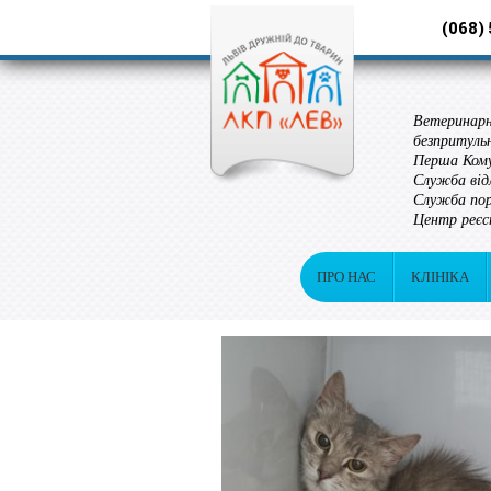
(068)
Ветеринарн
безпритуль
Перша Кому
Служба від
Служба пор
Центр реєс
ПРО НАС
КЛІНІКА