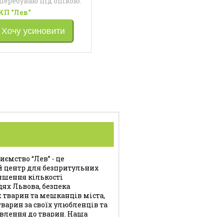
 перебуваю під опікою:
КП "Лев"
Хочу усиновити
ємство “Лев” - це
й центр для безпритульних
ншення кількості
цях Львова, безпека
 тварин та мешканців міста,
варин за своїх улюбленців та
влення до тварин. Наша