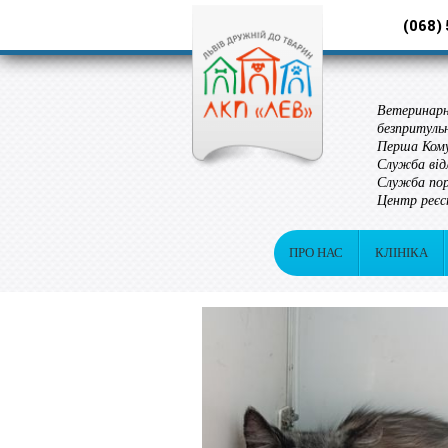
(068)
Ветеринарн
безпритуль
Перша Кому
Служба від
Служба пор
Центр реєс
ПРО НАС
КЛІНІКА