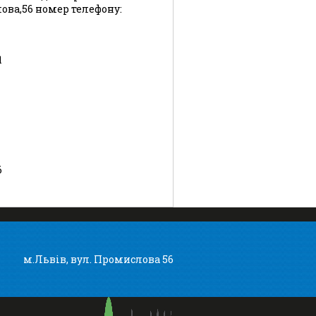
лова,56 номер телефону:
1
6
м.Львів, вул. Промислова 56