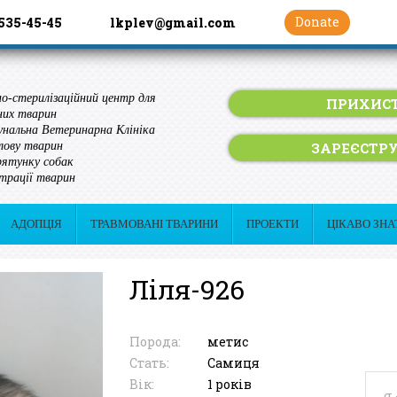
Donate
 535-45-45
lkplev@gmail.com
о-стерилізаційний центр для
ПРИХИСТ
них тварин
нальна Ветеринарна Клініка
ЗАРЕЄСТР
лову тварин
ятунку собак
трації тварин
АДОПЦІЯ
ТРАВМОВАНІ ТВАРИНИ
ПРОЕКТИ
ЦІКАВО ЗНА
Ліля-926
Порода:
метис
Стать:
Самиця
Вік:
1 років