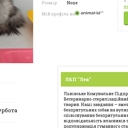
Я
Розмір:
None
Л
Мій профіль на
ЛКП "Лев"
Львівське Комунальне Підпри
Ветеринарно-стерилізаційни
тварин. Наші завдання — зме
урбота
безпритульних собак на вули
співіснування безпритульних
відповідальність власників т
популяризація гуманного ста